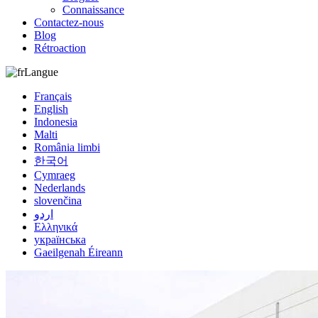
Connaissance
Contactez-nous
Blog
Rétroaction
Langue
Français
English
Indonesia
Malti
România limbi
한국어
Cymraeg
Nederlands
slovenčina
اردو
Ελληνικά
українська
Gaeilgenah Éireann