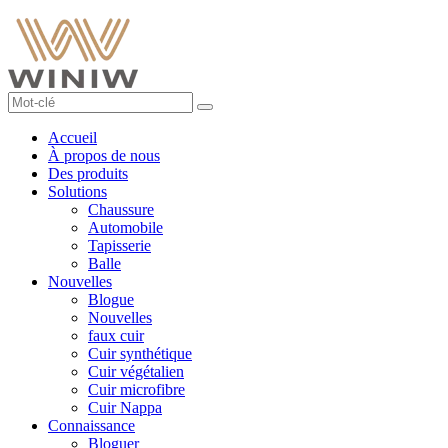
Accueil
À propos de nous
Des produits
Solutions
Chaussure
Automobile
Tapisserie
Balle
Nouvelles
Blogue
Nouvelles
faux cuir
Cuir synthétique
Cuir végétalien
Cuir microfibre
Cuir Nappa
Connaissance
Bloguer