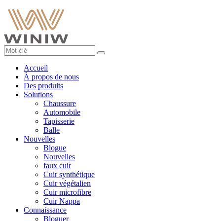
Accueil
À propos de nous
Des produits
Solutions
Chaussure
Automobile
Tapisserie
Balle
Nouvelles
Blogue
Nouvelles
faux cuir
Cuir synthétique
Cuir végétalien
Cuir microfibre
Cuir Nappa
Connaissance
Bloguer