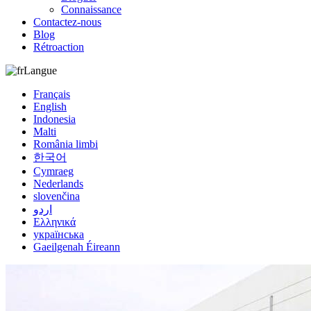
Connaissance
Contactez-nous
Blog
Rétroaction
Langue
Français
English
Indonesia
Malti
România limbi
한국어
Cymraeg
Nederlands
slovenčina
اردو
Ελληνικά
українська
Gaeilgenah Éireann